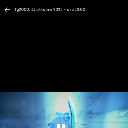
/play/episode/23340?startAt=0&backToUrl=%2Fdetail%2
Le tue preferenze relative alla privacy
Tg2000, 11 ottobre 2025 - ore 12:00
Informativa sulla raccolta