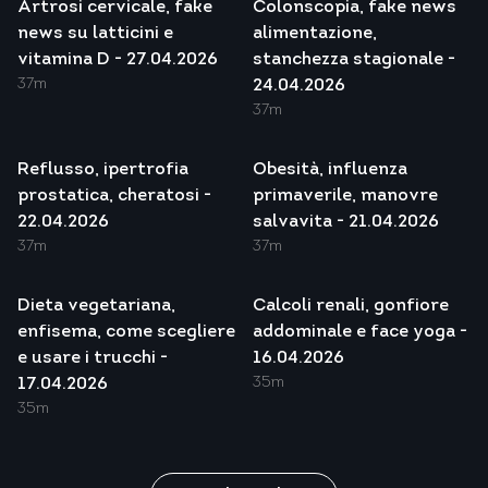
Artrosi cervicale, fake
Colonscopia, fake news
news su latticini e
alimentazione,
vitamina D - 27.04.2026
stanchezza stagionale -
37m
24.04.2026
37m
Reflusso, ipertrofia
Obesità, influenza
prostatica, cheratosi -
primaverile, manovre
22.04.2026
salvavita - 21.04.2026
37m
37m
Dieta vegetariana,
Calcoli renali, gonfiore
enfisema, come scegliere
addominale e face yoga -
e usare i trucchi -
16.04.2026
35m
17.04.2026
35m