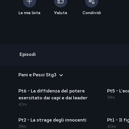
La mia lista
Valuta
Condividi
Episodi
Pt6 - La diffidenza del potere
Pt5 - L’e
39m
esercitato dai capi e dai leader
42m
Pt2 - La strage degli innocenti
Pt1 - Il f
39m
40m