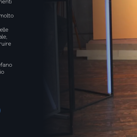
menti
 molto
elle
le,
ruire
efano
io