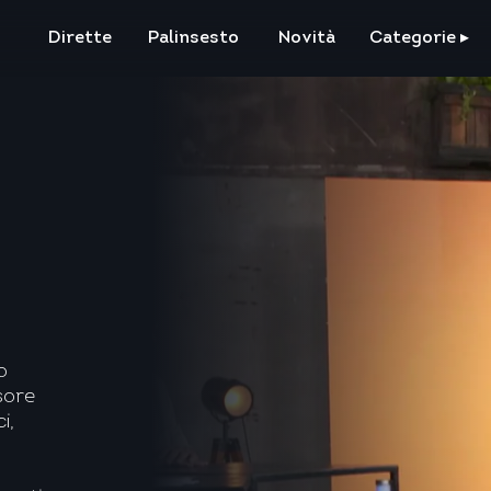
Dirette
Palinsesto
Novità
Categorie
▸
o
sore
i,