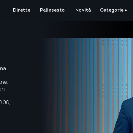
Dirette
Palinsesto
Novità
Categorie
▸
ana
ane,
oni
0.00,