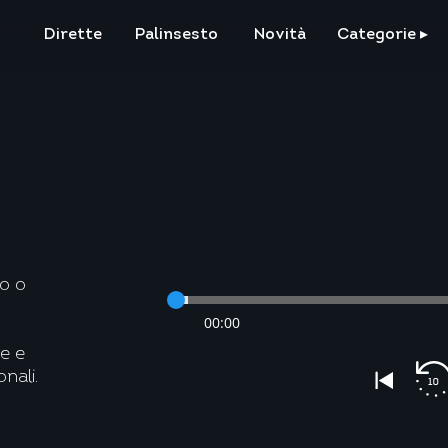
Dirette
Palinsesto
Novità
Categorie
▸
do o
00:00
e e
nali.