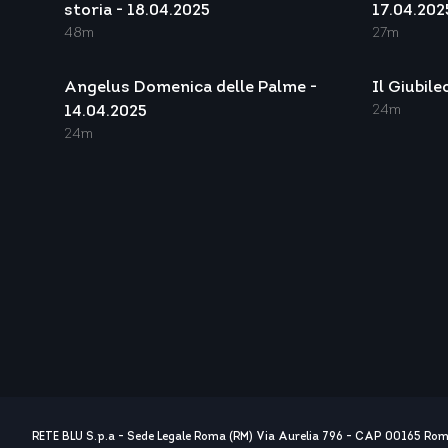
storia - 18.04.2025
17.04.202
48m
27m
Angelus Domenica delle Palme -
Il Giubile
24m
14.04.2025
24m
RETE BLU S.p.a - Sede Legale Roma (RM) Via Aurelia 796 - CAP 00165 Ro