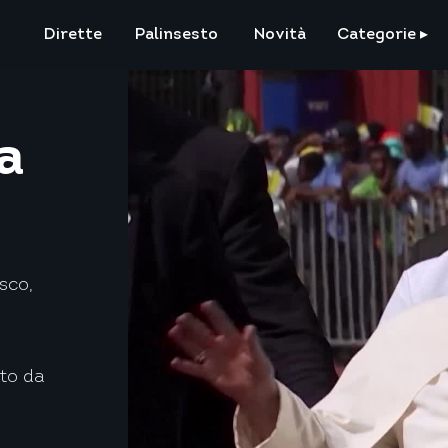
Dirette
Palinsesto
Novità
Categorie
▸
pa
sco,
tto da